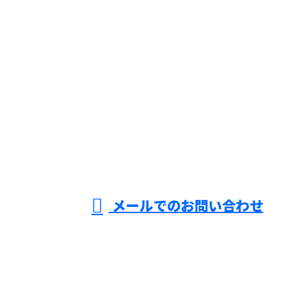
お問い合わせ
お電話でのお問い合わせ
055-994-9448
交通誘導警
備なら三島
営業時間／8：00～19：00 ※営業電話お断り※
メールでのお問い合わせ
市や沼津市などで活動する『株式会社ZEROAD』へ
ホーム