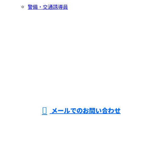
警備・交通誘導員
お問い合わせ
お電話でのお問い合わせ
055-994-9448
交通誘導警
備なら三島
営業時間／8：00～19：00 ※営業電話お断り※
メールでのお問い合わせ
市や沼津市などで活動する『株式会社ZEROAD』へ