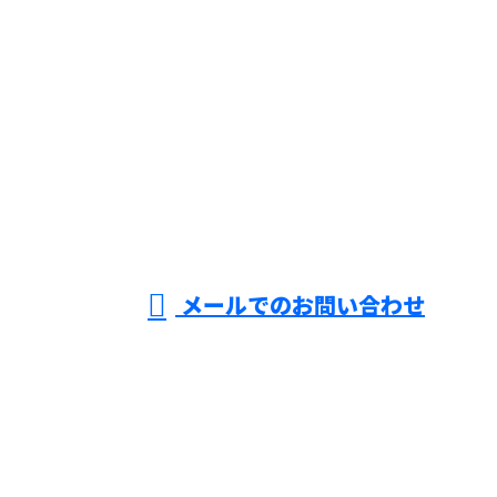
お電話でのお問い合わせ
055-994-9448
交通誘導警
備なら三島
営業時間／8：00～19：00 ※営業電話お断り※
メールでのお問い合わせ
市や沼津市などで活動する『株式会社ZEROAD』へ
ホーム
業務案内